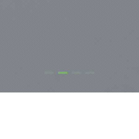
NOSOTROS