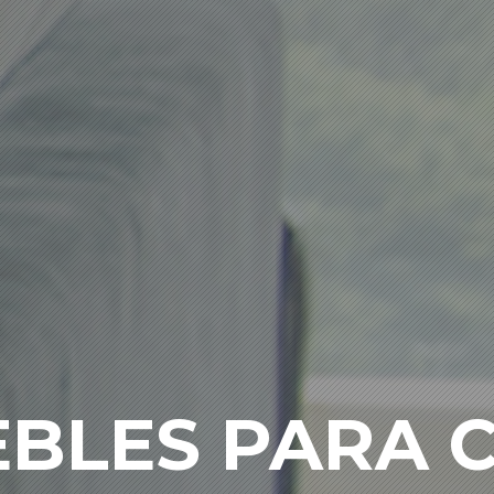
BLES PARA 