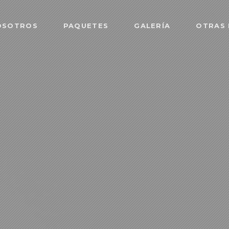
OSOTROS
PAQUETES
GALERÍA
OTRAS 