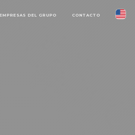
EMPRESAS DEL GRUPO
CONTACTO