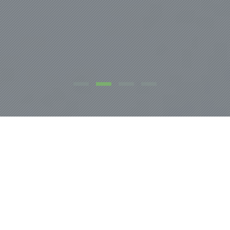
NOSOTROS