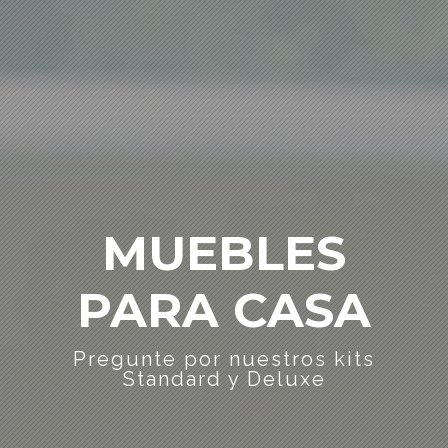
MUEBLES
PARA CASA
Pregunte por nuestros kits
Standard y Deluxe