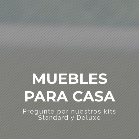
MUEBLES
PARA CASA
Pregunte por nuestros kits
Standard y Deluxe