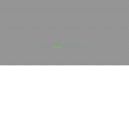
NOSOTROS