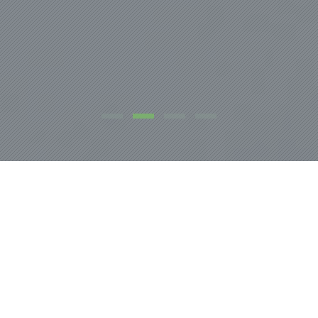
NOSOTROS