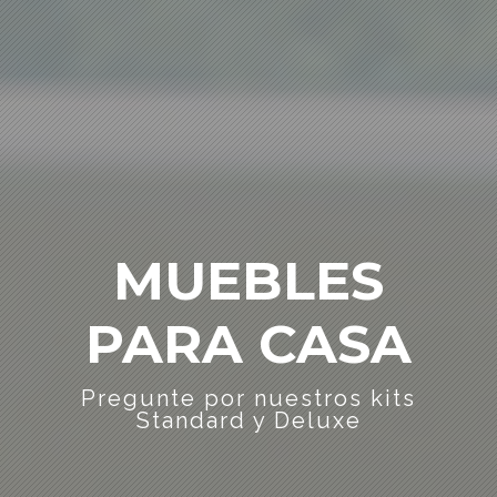
MUEBLES
PARA CASA
Pregunte por nuestros kits
Standard y Deluxe