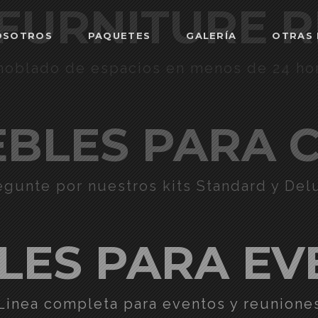
FURNITURE 
OSOTROS
PAQUETES
GALERÍA
OTRAS 
oblado de espacios en menos de 24 ho
BLES PARA 
egunte por nuestros kits Standard y Del
LES PARA EV
Linea completa para eventos y reunione