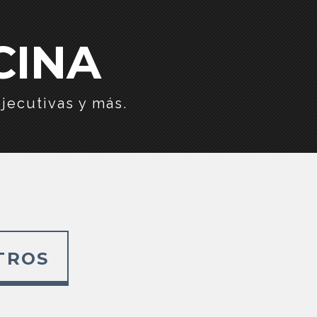
CINA
jecutivas y más.
TROS