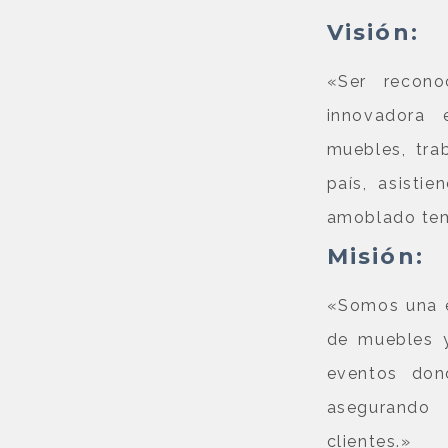
Visión:
«Ser recono
innovadora 
muebles, tra
país, asisti
amoblado tem
Misión:
«Somos una e
de muebles y
eventos don
asegurando 
clientes.»