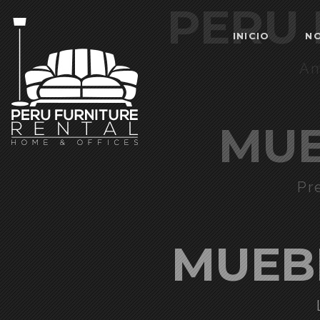
PERU 
INICIO
N
Am
MUE
Pr
MUEB