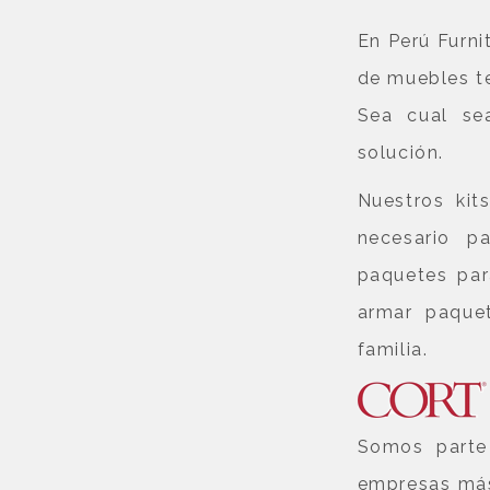
En Perú Furni
de muebles te
Sea cual se
solución.
Nuestros kit
necesario p
paquetes par
armar paque
familia.
Somos part
empresas más