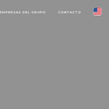
EMPRESAS DEL GRUPO
CONTACTO