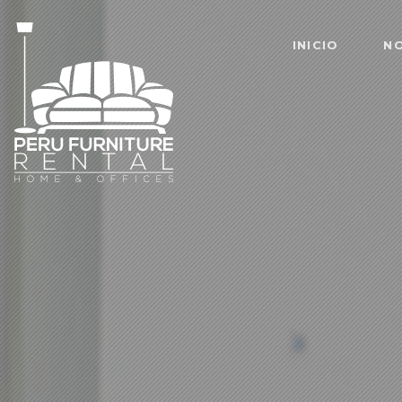
INICIO
N