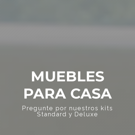
MUEBLES
PARA CASA
Pregunte por nuestros kits
Standard y Deluxe