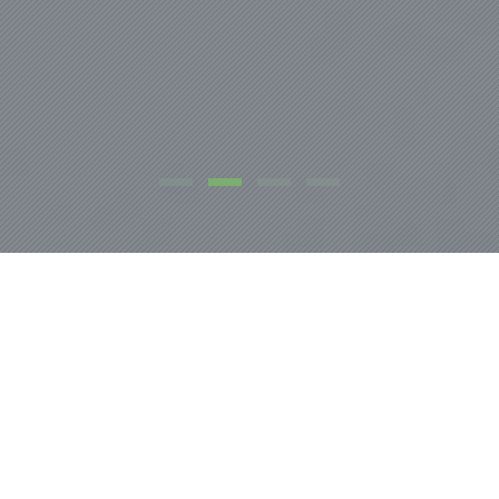
NOSOTROS