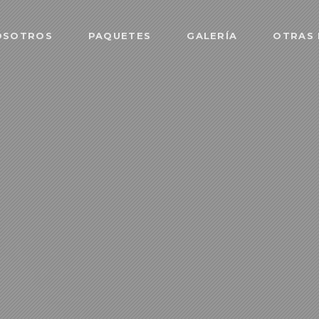
OSOTROS
PAQUETES
GALERÍA
OTRAS 