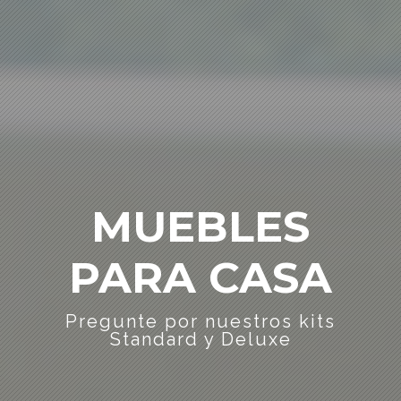
MUEBLES
PARA CASA
Pregunte por nuestros kits
Standard y Deluxe