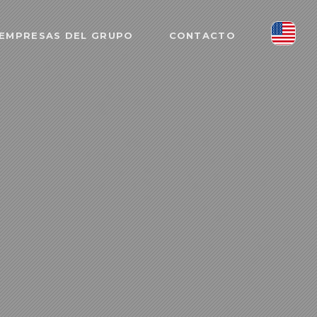
EMPRESAS DEL GRUPO
CONTACTO