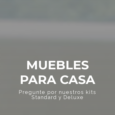
MUEBLES
PARA CASA
Pregunte por nuestros kits
Standard y Deluxe