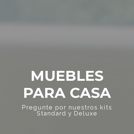
MUEBLES
PARA CASA
Pregunte por nuestros kits
Standard y Deluxe