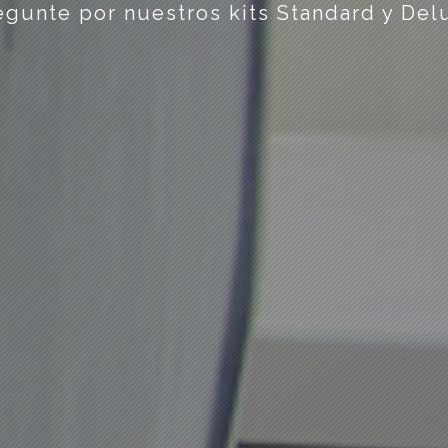
egunte por nuestros kits Standard y Del