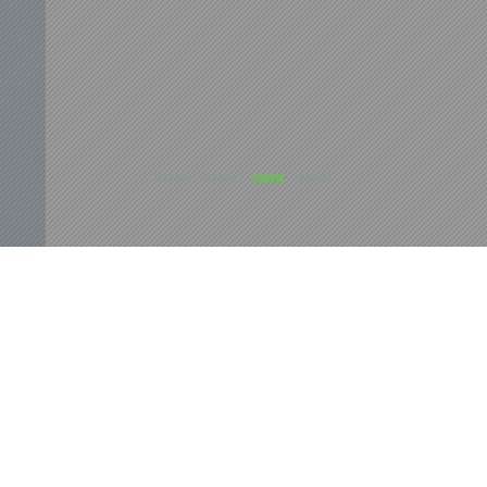
NOSOTROS