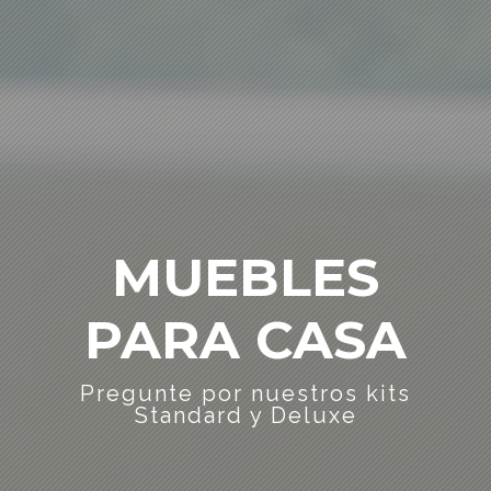
MUEBLES
PARA CASA
Pregunte por nuestros kits
Standard y Deluxe