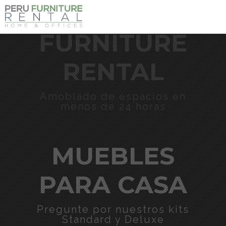
PERU
FURNITURE
RENTAL
Amoblado de espacios en
menos de 24 horas
MUEBLES
PARA CASA
Pregunte por nuestros kits
Standard y Deluxe