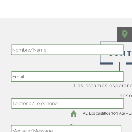
CONT
¡Los estamos esperan
noso
Av. Los Castillos 309 Ate – 
+511 436-5800