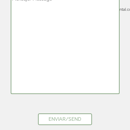
PFR@perufurniturerental.