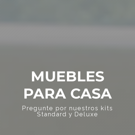
MUEBLES
PARA CASA
Pregunte por nuestros kits
Standard y Deluxe