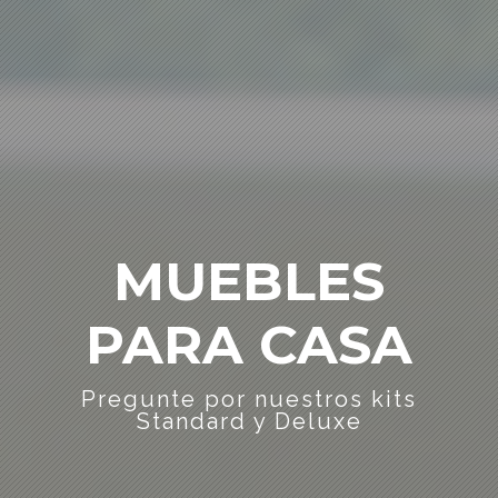
MUEBLES
PARA CASA
Pregunte por nuestros kits
Standard y Deluxe