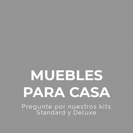
MUEBLES
PARA CASA
Pregunte por nuestros kits
Standard y Deluxe