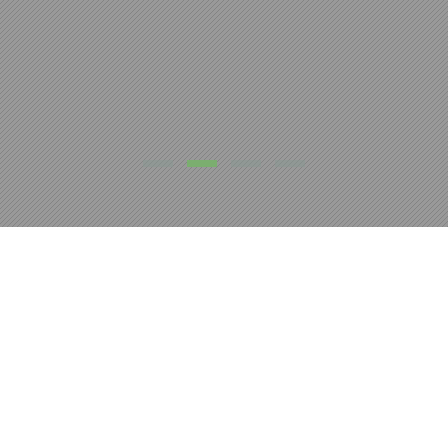
NOSOTROS