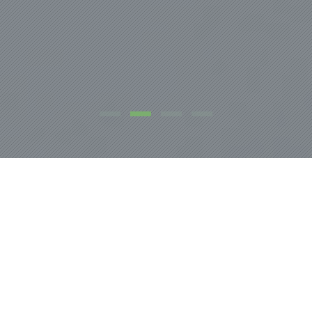
NOSOTROS