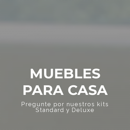
MUEBLES
PARA CASA
Pregunte por nuestros kits
Standard y Deluxe