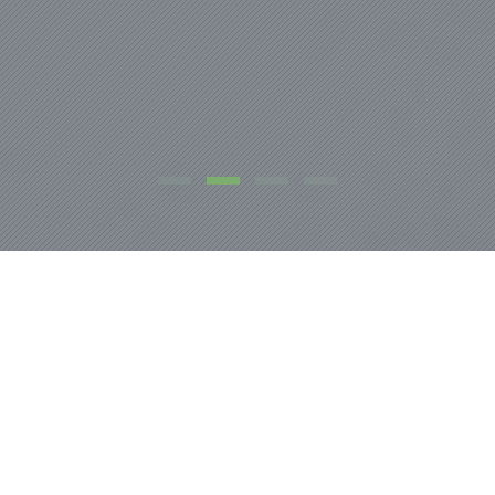
NOSOTROS