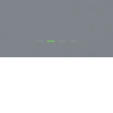
NOSOTROS