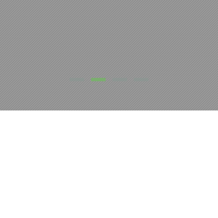
NOSOTROS