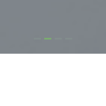
NOSOTROS