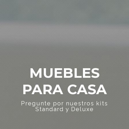
MUEBLES
PARA CASA
Pregunte por nuestros kits
Standard y Deluxe