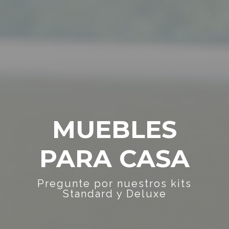
MUEBLES
PARA CASA
Pregunte por nuestros kits
Standard y Deluxe