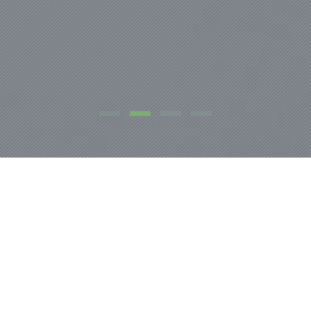
NOSOTROS